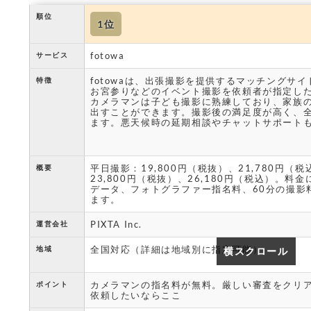
順位
1位
fotowa
サービス
fotowaは、出張撮影を提供するマッチングサ
特徴
お宮参りなどのイベント撮影を依頼者が指定し
カメラマンは子ども撮影に熟練しており、家族
出すことができます。撮影後の満足度が高く、
ます。悪天候時の延期相談やチャットサポート
平日撮影：19,800円（税抜）、21,780円（
概要
23,800円（税抜）、26,180円（税込）。料
データ、フォトグラファー指名料、60分の撮影
ます。
PIXTA Inc.
運営会社
全国対応（詳細は地域別に指定可能）
地域
横スクロール
横スクロール
カメラマンの指名料が無料。厳しい審査をクリ
ポイント
依頼したいならここ