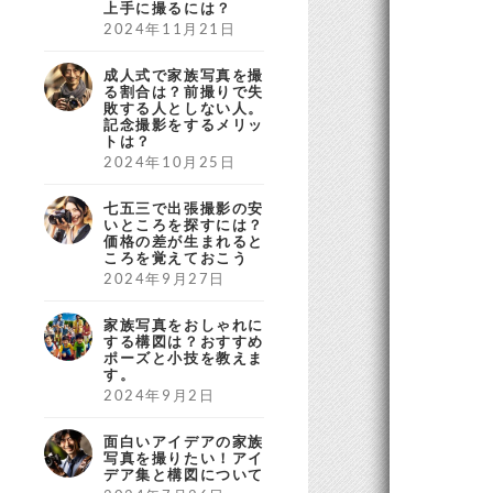
上手に撮るには？
2024年11月21日
成人式で家族写真を撮
る割合は？前撮りで失
敗する人としない人。
記念撮影をするメリッ
トは？
2024年10月25日
七五三で出張撮影の安
いところを探すには？
価格の差が生まれると
ころを覚えておこう
2024年9月27日
家族写真をおしゃれに
する構図は？おすすめ
ポーズと小技を教えま
す。
2024年9月2日
面白いアイデアの家族
写真を撮りたい！アイ
デア集と構図について