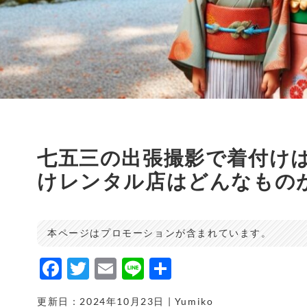
七五三の出張撮影で着付け
けレンタル店はどんなもの
本ページはプロモーションが含まれています。
F
T
E
Li
共
a
w
m
n
有
更新日：2024年10月23日 | Yumiko