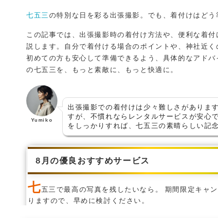
c
it
ai
e
e
t
l
七五三
の特別な日を彩る出張撮影。でも、着付けはどう
b
e
この記事では、出張撮影時の着付け方法や、便利な着付
o
r
説します。自分で着付ける場合のポイントや、神社近く
初めての方も安心して準備できるよう、具体的なアドバ
o
の七五三を、もっと素敵に、もっと快適に。
k
出張撮影での着付けは少々難しさがありま
すが、不慣れならレンタルサービスが安心
Yumiko
をしっかりすれば、七五三の素晴らしい記
8月の優良おすすめサービス
七
五三で最高の写真を残したいなら。 期間限定キャ
りますので、早めに検討ください。