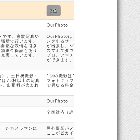
2位
OurPhoto
イトです。家族写真や
OurPhotoは、写真を撮ってほしい人とフ
た場所で行います。
ングするサービスです。依頼者の指定した場
の自然な表情を引き
が出張し、50分間の撮影を行います。撮影さ
全額返金保証もあり
スマホでダウンロード可能です。プロのフォ
も充実しています。
プロ、アマチュアまで、好みの作風のフォト
ができます。
税込）。土日祝撮影：
1回の撮影は11,000円(税込)から。写真デ
金には75枚以上の写真
フォトグラファーや曜日によって価格が変動
料、出張料が含まれ
で異なる料金体系。
OurPhoto
全国対応（詳細は地域別に指定可能）
アしたカメラマンに
屋外撮影がメインのカメラマンが多く、納品
ここがピカイチ