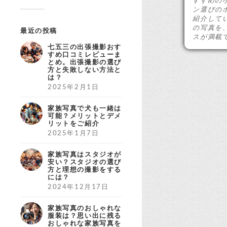
すすめの
ン選びの
紹介して
の写真を
最近の投稿
スが満載
七五三の出張撮影おす
すめ口コミレビューま
とめ。出張撮影の選び
方と失敗しない方法と
は？
2025年2月1日
家族写真で犬も一緒は
可能？メリットとデメ
リットをご紹介
2025年1月7日
家族写真はスタジオが
安い？スタジオの選び
方と理想の撮影をする
には？
2024年12月17日
家族写真のおしゃれな
服装は？思い出に残る
おしゃれな家族写真を