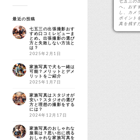
七五三の
へ。おす
し、カメ
ポイント
最近の投稿
真を残す
七五三の出張撮影おす
すめ口コミレビューま
とめ。出張撮影の選び
方と失敗しない方法と
は？
2025年2月1日
家族写真で犬も一緒は
可能？メリットとデメ
リットをご紹介
2025年1月7日
家族写真はスタジオが
安い？スタジオの選び
方と理想の撮影をする
には？
2024年12月17日
家族写真のおしゃれな
服装は？思い出に残る
おしゃれな家族写真を