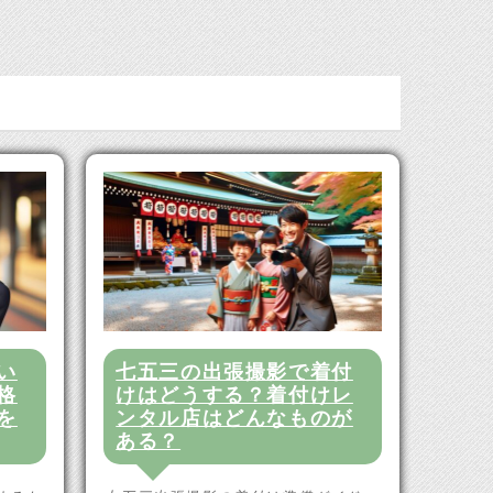
い
七五三の出張撮影で着付
格
けはどうする？着付けレ
を
ンタル店はどんなものが
ある？