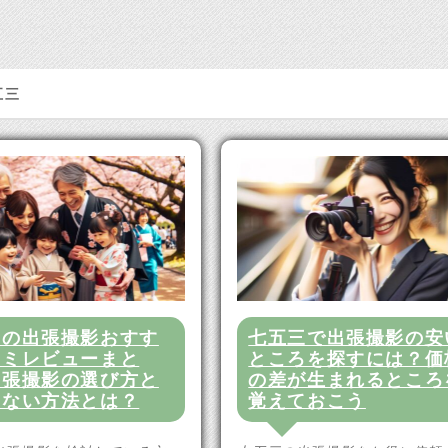
五三
三の出張撮影おすす
七五三で出張撮影の安
コミレビューまと
ところを探すには？価
出張撮影の選び方と
の差が生まれるところ
しない方法とは？
覚えておこう